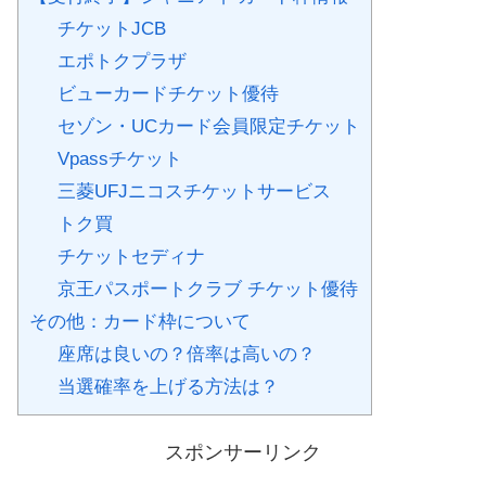
チケットJCB
エポトクプラザ
ビューカードチケット優待
セゾン・UCカード会員限定チケット
Vpassチケット
三菱UFJニコスチケットサービス
トク買
チケットセディナ
京王パスポートクラブ チケット優待
その他：カード枠について
座席は良いの？倍率は高いの？
当選確率を上げる方法は？
スポンサーリンク