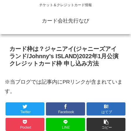
チケット＆クレジットカード情報
カード会社先行なび
カード枠は？ジャニアイ(ジャニーズアイ
ランド/Johnny’s ISLAND)2022年1月公演
クレジットカード枠 申し込み方法
※当ブログでは記事内にPRリンクが含まれていま
す。
Twitter
Facebook
はてブ
Pocket
LINE
コピー