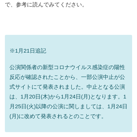
で、参考に読んでみてください。
※1月21日追記
公演関係者の新型コロナウイルス感染症の陽性
反応が確認されたことから、一部公演中止が公
式サイトにて発表されました。中止となる公演
は、1月20日(木)から1月24日(月)となります。1
月25日(火)以降の公演に関しましては、1月24日
(月)に改めて発表されるとのことです。