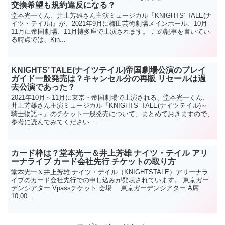
交換希望も規約違反になる？
堂本光一くん、井上芳雄さん主演ミュージカル『KNIGHTS’ TALE(ナ
イツ・テイル)』が、2021年9月に梅田芸術劇場メインホール、10月
11月に帝国劇場、11月博多座で上演されます。 この記事を書いてい
る時点では、Kin...
KNIGHTS’ TALE(ナイツテイル)帝国劇場公演のプレイ
ガイド一般発売は？キャンセル分の再販 リセールは過
去公演であった？
2021年10月～11月に東京・帝国劇場で上演される、堂本光一くん、
井上芳雄さん主演ミュージカル『KNIGHTS’ TALE(ナイツテイル)～
騎士物語～』のチケット一般発売について、まとめておきますので、
参考に読んでみてください ...
カード枠は？堂本光一＆井上芳雄 ナイツ・テイル アリ
ーナライブ カード会社先行 チケットの取り方
堂本光一＆井上芳雄 ナイツ・テイル（KNIGHTSTALE）アリーナラ
イブのカード会社先行での申し込みが発表されています。 東京ガー
デンシアター Vpassチケット 会場 東京ガーデンシアター A席
10,00...