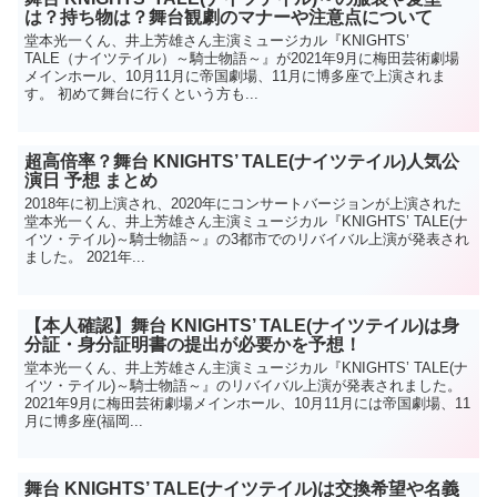
は？持ち物は？舞台観劇のマナーや注意点について
堂本光一くん、井上芳雄さん主演ミュージカル『KNIGHTS’
TALE（ナイツテイル）～騎士物語～』が2021年9月に梅田芸術劇場
メインホール、10月11月に帝国劇場、11月に博多座で上演されま
す。 初めて舞台に行くという方も...
超高倍率？舞台 KNIGHTS’ TALE(ナイツテイル)人気公
演日 予想 まとめ
2018年に初上演され、2020年にコンサートバージョンが上演された
堂本光一くん、井上芳雄さん主演ミュージカル『KNIGHTS’ TALE(ナ
イツ・テイル)～騎士物語～』の3都市でのリバイバル上演が発表され
ました。 2021年...
【本人確認】舞台 KNIGHTS’ TALE(ナイツテイル)は身
分証・身分証明書の提出が必要かを予想！
堂本光一くん、井上芳雄さん主演ミュージカル『KNIGHTS’ TALE(ナ
イツ・テイル)～騎士物語～』のリバイバル上演が発表されました。
2021年9月に梅田芸術劇場メインホール、10月11月には帝国劇場、11
月に博多座(福岡...
舞台 KNIGHTS’ TALE(ナイツテイル)は交換希望や名義