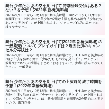
舞台 少年たち あの空を見上げて 特別登録受付はある？
ない？を予想！(2022年 新橋演舞場)
2022年9月11日から10月13日に新橋演舞場、10月28日から11月6日に
御園座にて、HiHi Jetsと美少年の2組が主演を務める舞台『少年たち
あの空を見上げて』が上演されます。 ジャニーズ作品の舞台では、
様々なチケッ...
舞台 少年たち あの空を見上げて(2022年 新橋演舞場) の
一般発売について プレイガイドは？過去公演のキャン
セル分再販は？
2022年9月11日から10月13日に新橋演舞場にて、HiHi Jetsと美少年の
2組が主演を務める舞台『少年たち あの空を見上げて』のチケット一
般発売についての情報をまとめておきますので、参考に読んでみてく
ださい。 一般発売 ...
舞台 少年たち あの空を見上げての上演時間 終了時間を
予想！(2022年 新橋演舞場)
2022年9月11日から10月13日に新橋演舞場にて、HiHi Jetsと美少年の
2組が主演を務める舞台『少年たち あの空を見上げて』が上演されま
す。 今回の『少年たち』は、新橋演舞場と御園座の2会場での上演で
すので、東京以外...