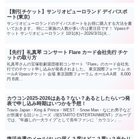
【割引チケット】サンリオピューロランド デイパスポ
ート(東京)
サンリオピューロランドのデイパスポートをお得に購入する方法を書
いておきます。 特にご家族の人数が多い方は要注目です！ Vpassチ
ケット サンリオピューロランド 10/1(水)～2026/3/31(火...
【先行】礼真琴 コンサート Flare カード会社先行 チケ
ットの取り方
礼真琴さんの宝塚歌劇退団後初コンサート『Flare』のカード会社先
行でのチケット申し込みが発表されました。 東京国際フォーラム ホ
ールA Vpassチケット 会場 東京国際フォーラム ホールA A席 8,000
円 B席...
カウコン2025-2026はある？ない？あるとしたらいつ発
表で申し込み時期はいつかを予想！
Travis Japan・King & Prince・WEST.・Snow Man・なにわ男子など
が所属する旧ジャニーズ（現STARTO ENTERTAINMENT）グループ
では、“年越しの一大ライブ”として長年ファンに「カウコン」...
復活当選のメールはいつ届く？席はどこ？悪い？当たり